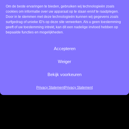
Flauwvallen voorkomen tijdens de
Om de beste ervaringen te bieden, gebruiken wij technologieën zoals
HPV-prik
cookies om informatie over uw apparaat op te slaan en/of te raadplegen.
Door in te stemmen met deze technologieën kunnen wij gegevens zoals
surfgedrag of unieke ID's op deze site verwerken. Als u geen toestemming
geeft of uw toestemming intrekt, kan dit een nadelige invloed hebben op
Voor sommige kinderen is flauwvallen een risico, vooral bij
bepaalde functies en mogelijkheden.
spanning.
Accepteren
Wat helpt:
Weiger
Zorg dat je kind gegeten en gedronken heeft
Bekijk voorkeuren
Laat je kind zitten of liggen
Gebruik spierspanning (benen aanspannen)
Privacy Statement
Privacy Statement
Let op signalen zoals duizeligheid
Door hier vooraf rekening mee te houden, kun je veel
voorkomen.