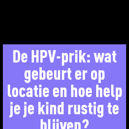
De HPV-prik: wat
gebeurt er op
locatie en hoe help
je je kind rustig te
blijven?